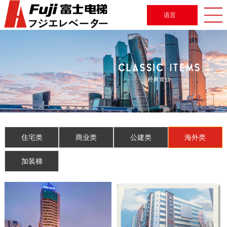
语言
住宅类
商业类
公建类
海外类
加装梯