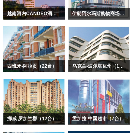
越南河内CANDEO酒店（8台）
伊朗阿尔玛斯购物商场（6台）
西班牙-阿拉贡（22台）
乌克兰-波尔塔瓦州（16台）
挪威-罗加兰郡（12台）
孟加拉-中国超市（7台）