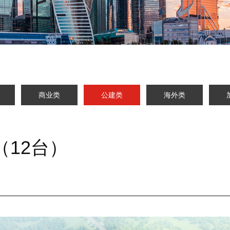
商业类
公建类
海外类
12台）